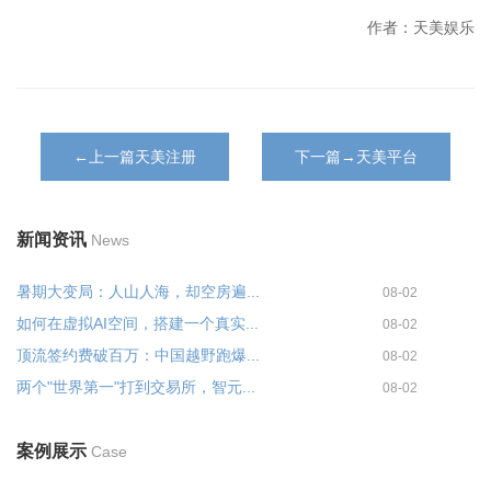
作者：天美娱乐
←上一篇天美注册
下一篇→天美平台
新闻资讯
News
暑期大变局：人山人海，却空房遍...
08-02
如何在虚拟AI空间，搭建一个真实...
08-02
顶流签约费破百万：中国越野跑爆...
08-02
两个"世界第一"打到交易所，智元...
08-02
案例展示
Case