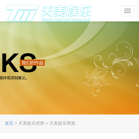
Toggl
navig
首页
> 天美娱乐优势 > 天美娱乐界面