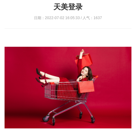
天美登录
日期：2022-07-02 16:05:33 / 人气：1637