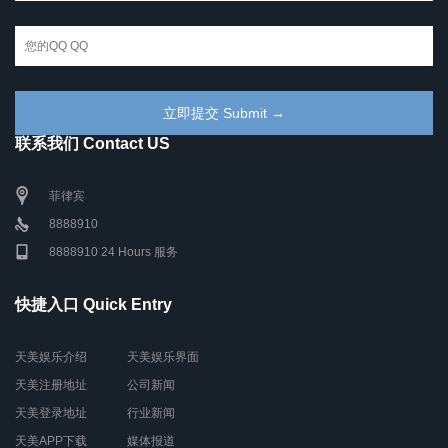
联系我们 Contact US
菲律宾
8888910
8888910 24 Hours 服务
快捷入口 Quick Entry
天美娱乐介绍
天美娱乐界面
天美注册地址
公司新闻
天美登录地址
行业新闻
天美APP下载
媒体报道